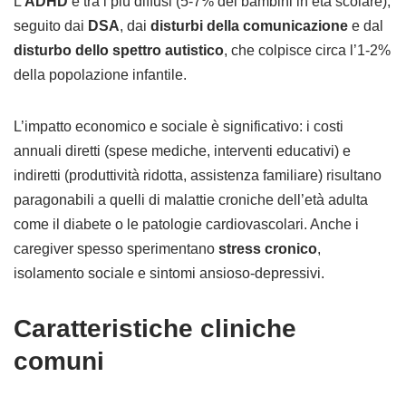
L’
ADHD
è tra i più diffusi (5-7% dei bambini in età scolare),
seguito dai
DSA
, dai
disturbi della comunicazione
e dal
disturbo dello spettro autistico
, che colpisce circa l’1-2%
della popolazione infantile.
L’impatto economico e sociale è significativo: i costi
annuali diretti (spese mediche, interventi educativi) e
indiretti (produttività ridotta, assistenza familiare) risultano
paragonabili a quelli di malattie croniche dell’età adulta
come il diabete o le patologie cardiovascolari. Anche i
caregiver spesso sperimentano
stress cronico
,
isolamento sociale e sintomi ansioso-depressivi.
Caratteristiche cliniche
comuni