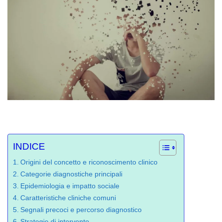
INDICE
Origini del concetto e riconoscimento clinico
Categorie diagnostiche principali
Epidemiologia e impatto sociale
Caratteristiche cliniche comuni
Segnali precoci e percorso diagnostico
Strategie di intervento