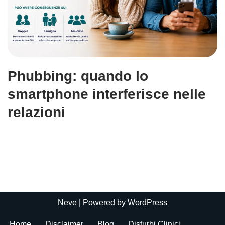
Phubbing: quando lo
smartphone interferisce nelle
relazioni
Neve
| Powered by
WordPress
Home
Disclaimer
Blog
Disturbi Clinici