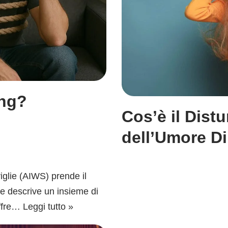
ing?
Cos’è il Dist
dell’Umore D
iglie (AIWS) prende il
e descrive un insieme di
offre…
Leggi tutto »