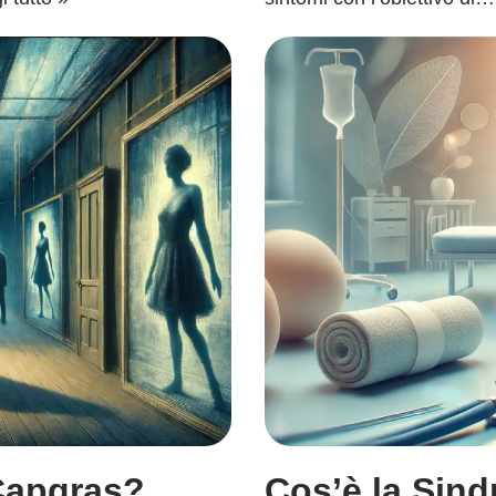
Capgras?
Cos’è la Sind