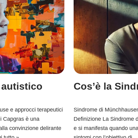
 autistico
Cos’è la Sin
use e approcci terapeutici
Sindrome di Münchhausen: 
di Capgras è una
Definizione La Sindrome di
alla convinzione delirante
e si manifesta quando un
i tutto »
sintomi con l’obiettivo di