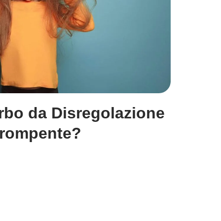
urbo da Disregolazione
irompente?