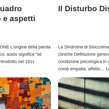
quadro
Il Disturbo D
e e aspetti
IONE L’origine della parola
La Sindrome di Stoccolma: o
co: autós significa “sé
cliniche Definizione gene
introdotto nel 1911
condizione psicologica in c
come empatia, affetto…
L