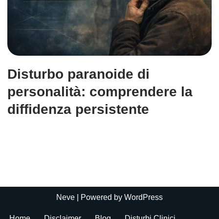
Disturbo paranoide di
personalità: comprendere la
diffidenza persistente
Neve
| Powered by
WordPress
Home
Disclaimer
Blog
Disturbi Clinici