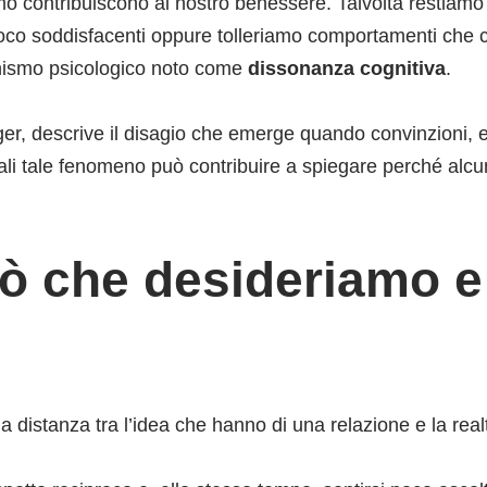
contribuiscono al nostro benessere. Talvolta restiamo coi
oco soddisfacenti oppure tolleriamo comportamenti che co
anismo psicologico noto come
dissonanza cognitiva
.
ger, descrive il disagio che emerge quando convinzioni,
onali tale fenomeno può contribuire a spiegare perché alc
 ciò che desideriamo 
 distanza tra l’idea che hanno di una relazione e la rea