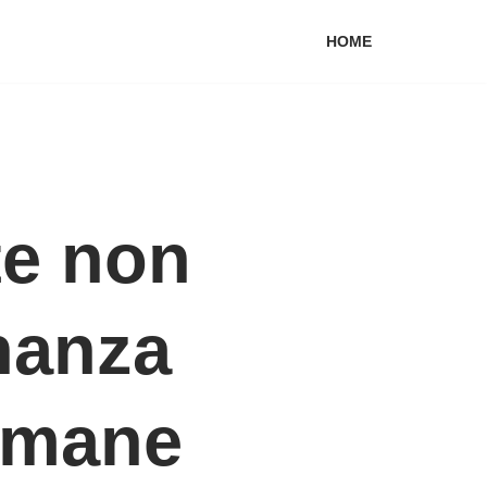
HOME
te non
nanza
 umane