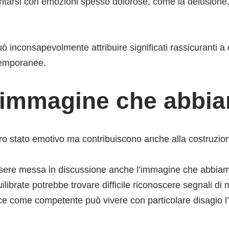
ontarsi con emozioni spesso dolorose, come la delusione, i
può inconsapevolmente attribuire significati rassicuranti
 temporanee.
l’immagine che abbia
tro stato emotivo ma contribuiscono anche alla costruzion
ssere messa in discussione anche l’immagine che abbiamo
ilibrate potrebbe trovare difficile riconoscere segnali di
e come competente può vivere con particolare disagio l’