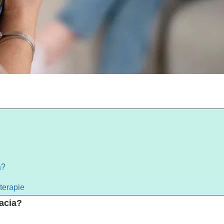
a?
oterapie
cacia?