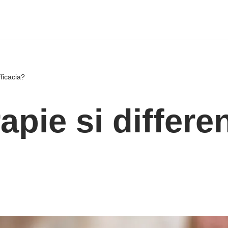
fficacia?
apie si differe