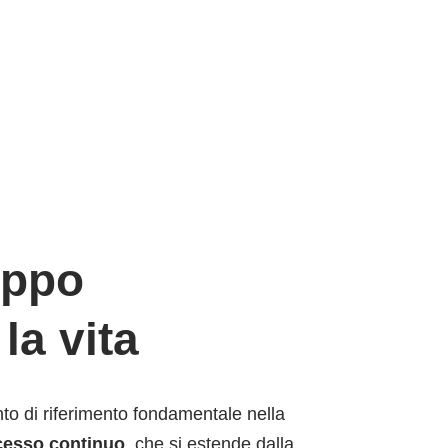
luppo
la vita
to di riferimento fondamentale nella
cesso continuo
, che si estende dalla