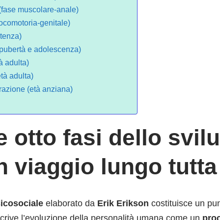
(fase muscolare-anale)
locomotoria-genitale)
atenza)
 (pubertà e adolescenza)
à adulta)
tà adulta)
erazione (età anziana)
e otto fasi dello svi
 viaggio lungo tutta 
sicosociale
elaborato da
Erik Erikson
costituisce un pun
escrive l’evoluzione della personalità umana come un
pro