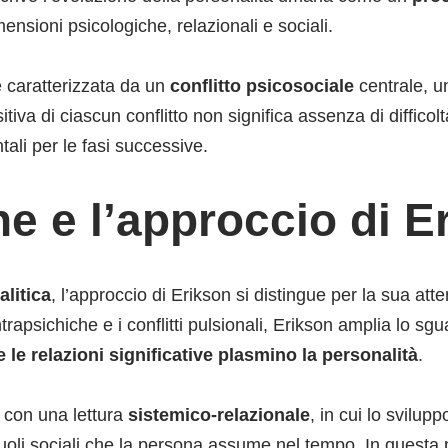
mensioni psicologiche, relazionali e sociali.
è caratterizzata da un
conflitto psicosociale
centrale, un
itiva di ciascun conflitto non significa assenza di diffico
ali per le fasi successive.
he e l’approccio di E
litica
, l’approccio di Erikson si distingue per la sua att
rapsichiche e i conflitti pulsionali, Erikson amplia lo sg
e le relazioni significative plasmino la personalità
.
 con una lettura
sistemico-relazionale
, in cui lo svilu
ai ruoli sociali che la persona assume nel tempo. In questa