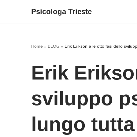
Psicologa Trieste
Vai
al
contenuto
Home
»
BLOG
»
Erik Erikson e le otto fasi dello svilup
Erik Erikson
sviluppo p
lungo tutta 